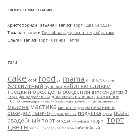
СВЕЖИЕ КОММЕНТАРИИ
Христофориди Татьяна
к записи
Торт «Два Сердца»
Тамара
к записи
Торт «Календарь» на тему «Лунтик»
Ольга
к записи
Торт «Свинка Пеппа»
ТЭГИ
cake
food
mama
ананас
cook
gel
бисквит
взбитые сливки
бисквитный
булочки
грецкий орех
день рождения
детский
детский
торт
домашняя выпечка
дрожжевое
для медработника
тесто
календарь
киевский
клубника
колобок
лунтик
львенок
мастика
малина
нарезанный
мишка тедди
розы
панчо
орхидеи
подушка
персик
пионы
прага
торт
свадебный торт
творог
сердце
смурфики
цветы
юбилейный
цирк
шоколадная глазурь