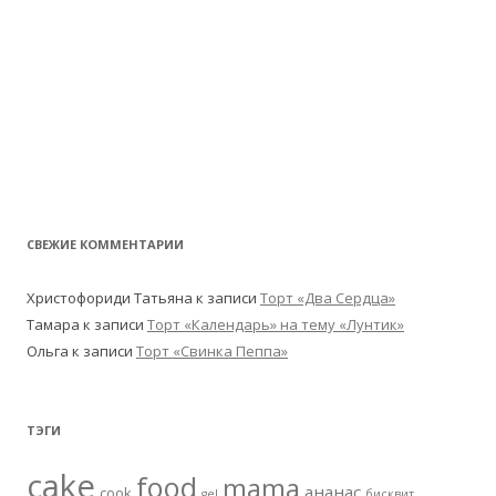
СВЕЖИЕ КОММЕНТАРИИ
Христофориди Татьяна
к записи
Торт «Два Сердца»
Тамара
к записи
Торт «Календарь» на тему «Лунтик»
Ольга
к записи
Торт «Свинка Пеппа»
ТЭГИ
cake
food
mama
ананас
cook
gel
бисквит