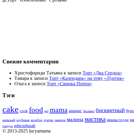
Свежие комментарии
Христофориди Татьяна
к записи
Торт «Два Сердца»
Тамара
к записи
Торт «Календарь» на тему «Лунтик»
Ольга
к записи
Торт «Свинка Пеппа»
Тэги
cake
food
mama
бисквитный
ананас
бул
cook
gel
бисквит
мастика
малина
н
мишка тедди
киевский
клубника
колобок
лунтик
львенок
юбилейный
глазурь
© 2013-2025 lucyamama