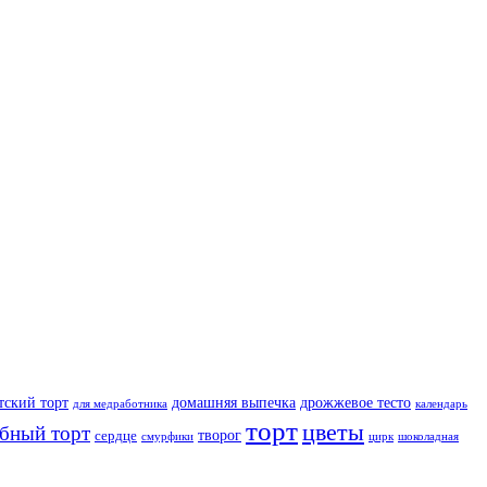
тский торт
домашняя выпечка
дрожжевое тесто
для медработника
календарь
торт
цветы
ебный торт
творог
сердце
смурфики
цирк
шоколадная