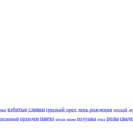
взбитые сливки
грецкий орех
день рождения
очки
детский
де
розы
панчо
свад
орхидеи
подушка
арезанный
персик
пионы
прага