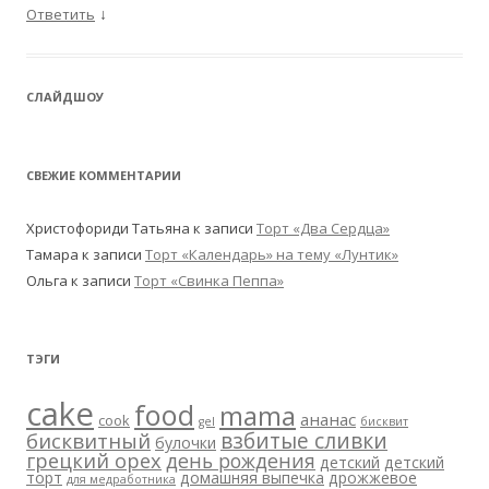
↓
Ответить
CЛАЙДШОУ
СВЕЖИЕ КОММЕНТАРИИ
Христофориди Татьяна
к записи
Торт «Два Сердца»
Тамара
к записи
Торт «Календарь» на тему «Лунтик»
Ольга
к записи
Торт «Свинка Пеппа»
ТЭГИ
cake
food
mama
ананас
cook
gel
бисквит
взбитые сливки
бисквитный
булочки
грецкий орех
день рождения
детский
детский
торт
домашняя выпечка
дрожжевое
для медработника